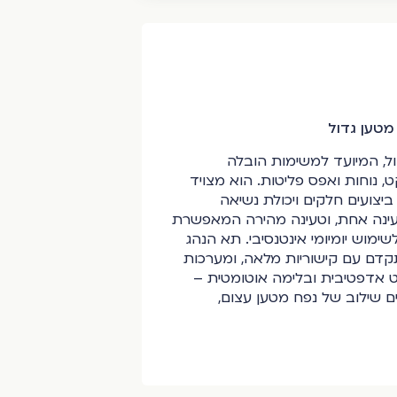
מטען גדול
חשמלי גדול, המיועד למשימות הובלה
, נוחות ואפס פליטות. הוא מצויד
בהספק של 150 kW, המעניק ביצועים חלקים ויכולת נשיאה
ח נסיעה של עד כ־350 ק”מ בטעינה אחת, וטעינה מהירה המאפשרת
, הוא מותאם לשימוש יומיומי אינטנסיבי. תא הנהג
קדם עם קישוריות מלאה, ומערכות
ט אדפטיבית ובלימה אוטומטית –
 שילוב של נפח מטען עצום,