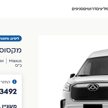
ליצים
דרושים
סניפים
ליסינג מימונ
מקסוס 9 DELIVER
Maxus
או
כ"ס
החזר ח
3492 ₪
מעוניין 