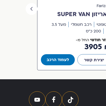
Fari
פולקסווגן
פאריזון SUPER VAN
פו
ל 3.510 טון
CARGO
ומטי
רכב חשמלי
מעל 3.5
אוטומטי
רכב 
200 כ"ס
טון
280 כ"ס
ר חודשי
החזר חודשי
החל מ-
החל
₪ 3587
₪ 
לעמוד הרכב
יצירת קשר
יצירת קשר