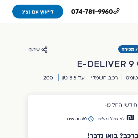
074-781-9960
לייעוץ עם נציג
י/ מכירה
שיתוף
E-
טומטי
רכב חשמלי
עד 3.5 טון
200
ודשי החל מ-
לא כולל מע”מ
60 חודשים
ברכב? בואו נדבר!