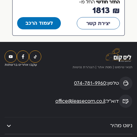
החזר חודשי
החל מ-
₪ 1813
לעמוד הרכב
יצירת קשר
עקבו אחרינו ברשתות
תנאי שימוש
|
מפת אתר
|
הצהרת נגישות
טלפון:
074-781-9960
דוא”ל:
office@leasecom.co.il
ניווט מהיר